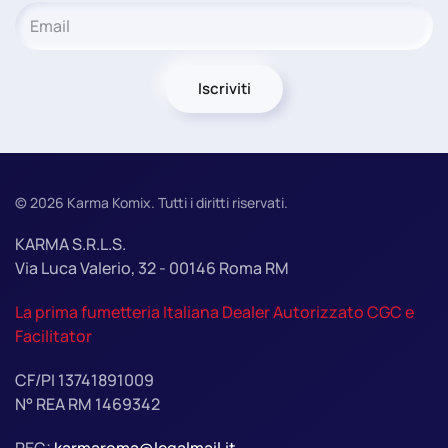
Iscriviti
©
2026
Karma Komix. Tutti i diritti riservati.
KARMA S.R.L.S.
Via Luca Valerio, 32 - 00146 Roma RM
La prima fumetteria Italiana Dealer Autorizzato CGC e
Facilitator
CF/PI 13741891009
N° REA RM 1469342
PEC:
karmaroma@legalmail.it