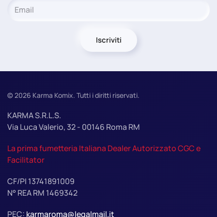
Iscriviti
©
2026
Karma Komix. Tutti i diritti riservati.
KARMA S.R.L.S.
Via Luca Valerio, 32 - 00146 Roma RM
La prima fumetteria Italiana Dealer Autorizzato CGC e
Facilitator
CF/PI 13741891009
N° REA RM 1469342
PEC:
karmaroma@legalmail.it