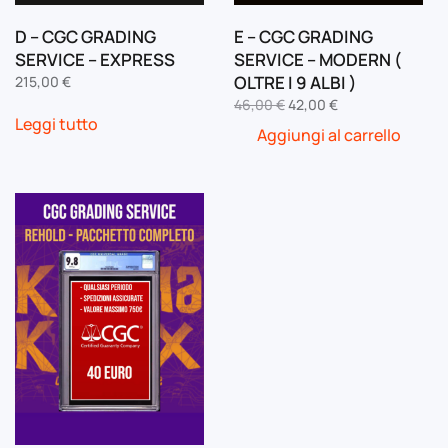
D – CGC GRADING
E – CGC GRADING
SERVICE – EXPRESS
SERVICE – MODERN (
OLTRE I 9 ALBI )
215,00
€
Il
Il
46,00
€
42,00
€
Leggi tutto
prezzo
prezzo
Aggiungi al carrello
originale
attuale
era:
è:
46,00 €.
42,00 €.