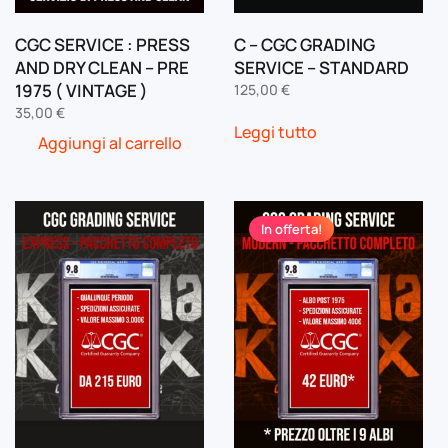
CGC SERVICE : PRESS
C – CGC GRADING
AND DRY CLEAN – PRE
SERVICE – STANDARD
1975 ( VINTAGE )
125,00
€
35,00
€
Leggi tutto
Aggiungi al carrello
In offerta!