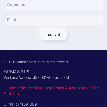
Iscriviti
©
2026
Karma Komix. Tutti i diritti riservati.
KARMA S.R.L.S.
Via Luca Valerio, 32 - 00146 Roma RM
La prima fumetteria Italiana Dealer Autorizzato CGC e
Facilitator
CF/PI 13741891009