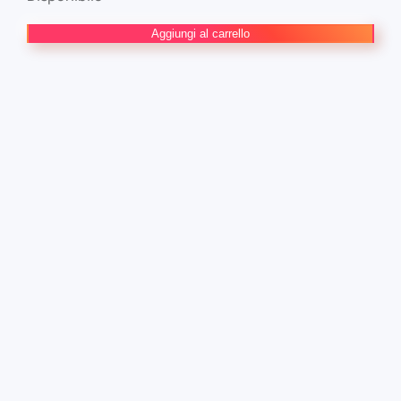
Magical
Aggiungi al carrello
Girl
Dandelion
1
quantità