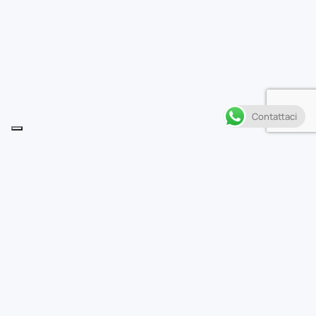
Contattaci
Descrizione
C
O M BAT T I M E N T I F R A
D E M O N I E R A G A Z Z E
MAGICHE IN UNA STORIA
DALLE TINTE GOTICHE
Dopo che i suoi genitori
sono stati uccisi, Tanpopo