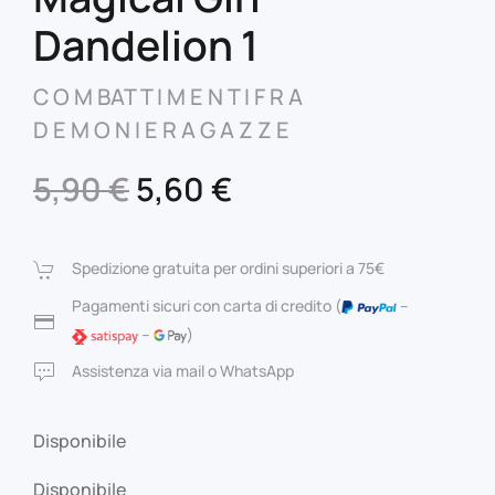
Dandelion 1
C O M BAT T I M E N T I F R A
D E M O N I E R A G A Z Z E
Il
Il
5,90
€
5,60
€
prezzo
prezzo
originale
attuale
Spedizione gratuita per ordini superiori a 75€
era:
è:
Pagamenti sicuri con carta di credito (
–
–
)
5,90 €.
5,60 €.
Assistenza via mail o WhatsApp
Disponibile
Disponibile