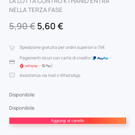
LA LOTTA CONTRO KTHANID ENTRA
NELLA TERZA FASE
Il
Il
5,90
€
5,60
€
prezzo
prezzo
originale
attuale
Spedizione gratuita per ordini superiori a 75€
era:
è:
Pagamenti sicuri con carta di credito (
–
–
)
5,90 €.
5,60 €.
Assistenza via mail o WhatsApp
Disponibile
Disponibile
Shangri-
Aggiungi al carrello
La