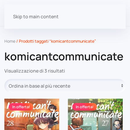
Skip to main content
Home
/ Prodotti taggati “komicantcommunicate”
komicantcommunicate
Ordina
Visualizzazione di 3 risultati
in
base
al
più
recente
In offerta!
In offerta!