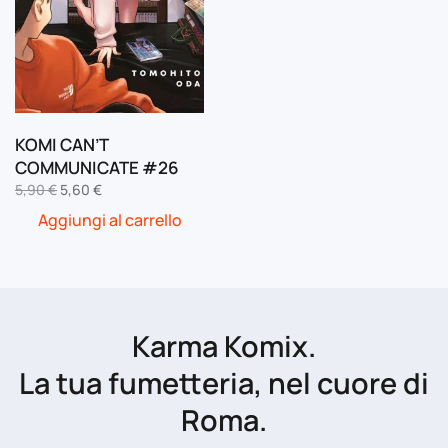
KOMI CAN’T
COMMUNICATE #26
Il
Il
5,90
€
5,60
€
prezzo
prezzo
Aggiungi al carrello
originale
attuale
era:
è:
5,90 €.
5,60 €.
Karma Komix.
La tua fumetteria, nel cuore di
Roma.