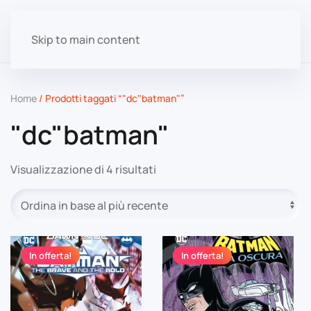
Skip to main content
Home
/ Prodotti taggati “"dc"batman"”
"dc"batman"
Ordina
Visualizzazione di 4 risultati
in
base
al
più
recente
In offerta!
In offerta!