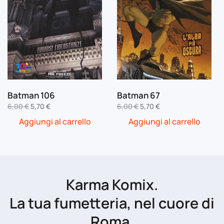
Batman 106
Batman 67
Il
Il
Il
Il
6,00
€
5,70
€
6,00
€
5,70
€
prezzo
prezzo
prezzo
prezzo
Aggiungi al carrello
Aggiungi al carrello
originale
attuale
originale
attuale
era:
è:
era:
è:
6,00 €.
5,70 €.
6,00 €.
5,70 €.
Karma Komix.
La tua fumetteria, nel cuore di
Roma.