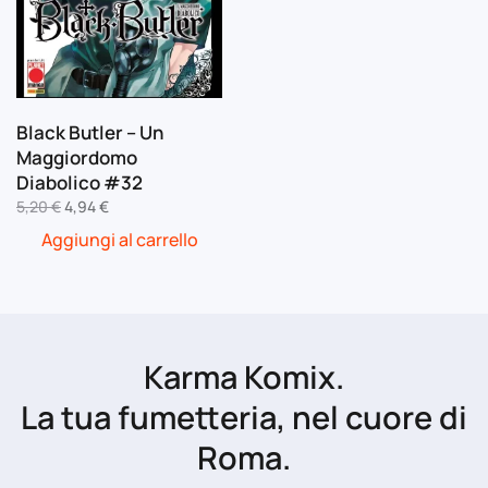
Black Butler – Un
Maggiordomo
Diabolico #32
Il
Il
5,20
€
4,94
€
prezzo
prezzo
Aggiungi al carrello
originale
attuale
era:
è:
5,20 €.
4,94 €.
Karma Komix.
La tua fumetteria, nel cuore di
Roma.