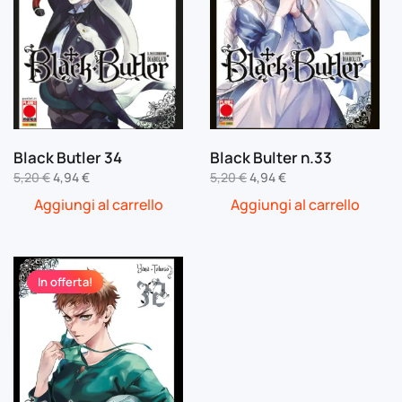
Black Butler 34
Black Bulter n.33
Il
Il
Il
Il
5,20
€
4,94
€
5,20
€
4,94
€
prezzo
prezzo
prezzo
prezzo
Aggiungi al carrello
Aggiungi al carrello
originale
attuale
originale
attuale
era:
è:
era:
è:
5,20 €.
4,94 €.
5,20 €.
4,94 €.
In offerta!