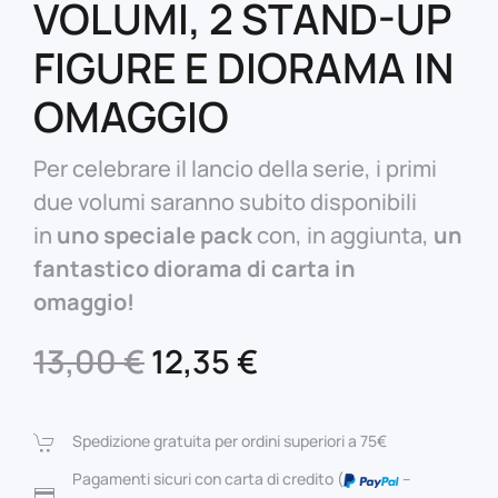
VOLUMI, 2 STAND-UP
FIGURE E DIORAMA IN
OMAGGIO
Per celebrare il lancio della serie, i primi
due volumi saranno subito disponibili
in
uno speciale pack
con, in aggiunta,
un
fantastico diorama di carta in
omaggio!
Il
Il
13,00
€
12,35
€
prezzo
prezzo
originale
attuale
Spedizione gratuita per ordini superiori a 75€
era:
è:
Pagamenti sicuri con carta di credito (
–