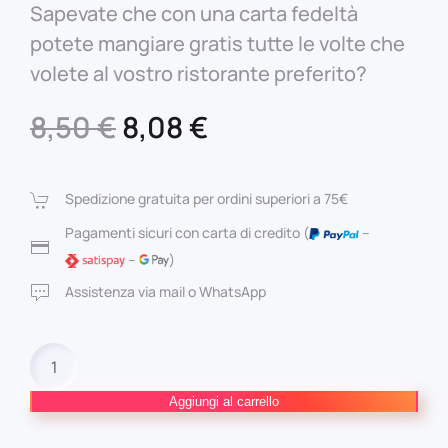
Sapevate che con una carta fedeltà
potete mangiare gratis tutte le volte che
volete al vostro ristorante preferito?
Il
Il
8,50
€
8,08
€
prezzo
prezzo
originale
attuale
Spedizione gratuita per ordini superiori a 75€
era:
è:
Pagamenti sicuri con carta di credito (
–
–
)
8,50 €.
8,08 €.
Assistenza via mail o WhatsApp
YOTSUBA&!
n.
16
Aggiungi al carrello
quantità