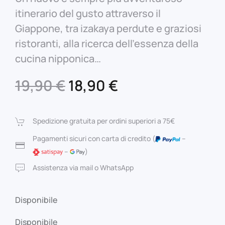
itinerario del gusto attraverso il
Giappone, tra izakaya perdute e graziosi
ristoranti, alla ricerca dell’essenza della
cucina nipponica…
Il
Il
19,90
€
18,90
€
prezzo
prezzo
originale
attuale
Spedizione gratuita per ordini superiori a 75€
era:
è:
Pagamenti sicuri con carta di credito (
–
–
)
19,90 €.
18,90 €.
Assistenza via mail o WhatsApp
Disponibile
Disponibile