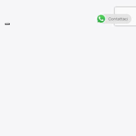
Contattaci
Descrizione
U
n nuovo e sempre più avventuroso itinerario del
gusto attraverso il Giappone, tra izakaya perdute
e graziosi ristoranti, alla ricerca dell’essenza della
cucina nipponica. Nuovi locali, nuovi menù da
esplorare: da acquolina in bocca!
Casa editrice
Planet Manga
Autore
Yoko Hiramatsu, Jiro Taniguchi