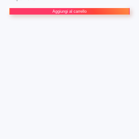
Una
Aggiungi al carrello
Bistecca
nella
Shitamachi
quantità