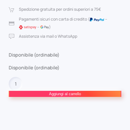
originale
attuale
Spedizione gratuita per ordini superiori a 75€
era:
è:
Pagamenti sicuri con carta di credito (
–
–
)
7,00 €.
6,65 €.
Assistenza via mail o WhatsApp
Disponibile (ordinabile)
Disponibile (ordinabile)
The
Witch
and
Aggiungi al carrello
the
Beast
n.4
quantità