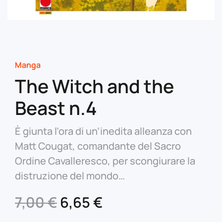
Manga
The Witch and the
Beast n.4
È giunta l’ora di un’inedita alleanza con
Matt Cougat, comandante del Sacro
Ordine Cavalleresco, per scongiurare la
distruzione del mondo…
Il
Il
7,00
€
6,65
€
prezzo
prezzo