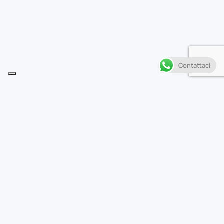
Contattaci
Descrizione
D
opo aver accolto Charming Man nel gruppo,
Jodio e i suoi compagni fissano come loro
prossimo obiettivo la HOWLER, proprietaria del terreno
sul monte Hualalai dove è scomparso il fratello minore
del nuovo arrivato. Il patrimonio complessivo
dell’azienda ammonta a cinquanta miliardi di dollari… Ha
inizio una corsa all’oro in cui si mette in gioco la vita!