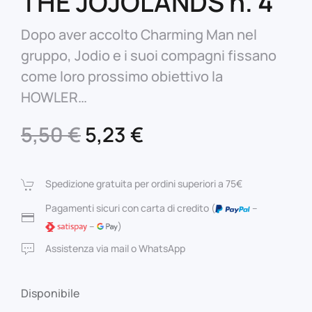
THE JOJOLANDS n. 4
Dopo aver accolto Charming Man nel
gruppo, Jodio e i suoi compagni fissano
come loro prossimo obiettivo la
HOWLER…
Il
Il
5,50
€
5,23
€
prezzo
prezzo
originale
attuale
Spedizione gratuita per ordini superiori a 75€
era:
è:
Pagamenti sicuri con carta di credito (
–
–
)
5,50 €.
5,23 €.
Assistenza via mail o WhatsApp
Disponibile