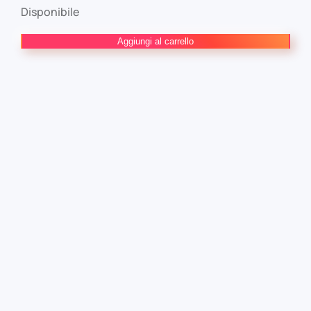
Disponibile
THE
Aggiungi al carrello
JOJOLANDS
n.
4
quantità