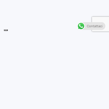
Contattaci
Descrizione
K
yuta si ritrova faccia a faccia con il suo vero
padre, mentre inizia l’incontro tra Kumatetsu e
Iozen per stabilire chi debba essere il gran maestro di
Jutengai. Si conclude l’adattamento del capolavoro
animato di Mamoru Hosoda, regista di Summer Wars e
Belle.