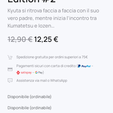
Kyuta si ritrova faccia a faccia con il suo
vero padre, mentre inizia l’incontro tra
Kumatetsu e Iozen…
Il
Il
12,90
€
12,25
€
prezzo
prezzo
originale
attuale
Spedizione gratuita per ordini superiori a 75€
era:
è:
Pagamenti sicuri con carta di credito (
–
–
)
12,90 €.
12,25 €.
Assistenza via mail o WhatsApp
Disponibile (ordinabile)
Disponibile (ordinabile)