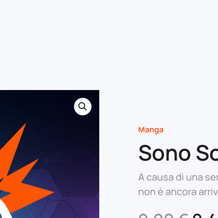
Manga
Sono So
A causa di una ser
non è ancora arri