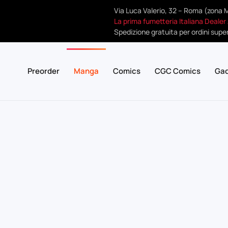
Via Luca Valerio, 32 – Roma (zona 
La prima fumetteria Italiana Dealer
Spedizione gratuita per ordini super
Preorder
Manga
Comics
CGC Comics
Ga