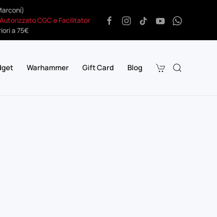
Marconi)
 Autorizzato CGC e Facilitator
iori a 75€
dget
Warhammer
Gift Card
Blog