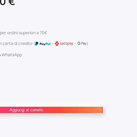
Il
40
€
ezzo
prezzo
ginale
attuale
per ordini superiori a 75€
:
è:
 carta di credito (
–
–
)
0 €.
9,40 €.
 o WhatsApp
Aggiungi al carrello