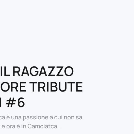
 IL RAGAZZO
ORE TRIBUTE
N #6
ca è una passione a cui non sa
e e ora è in Camciatca…