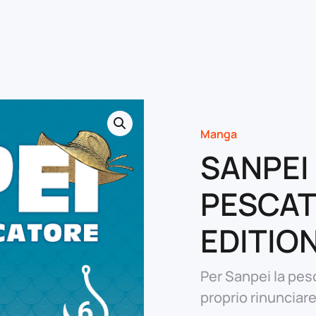
Manga
SANPEI
PESCAT
EDITIO
Per Sanpei la pes
proprio rinunciar