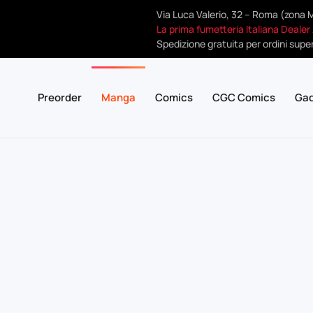
Via Luca Valerio, 32 – Roma (zona 
La prima fumetteria Italiana Dealer
Spedizione gratuita per ordini super
Preorder
Manga
Comics
CGC Comics
Ga