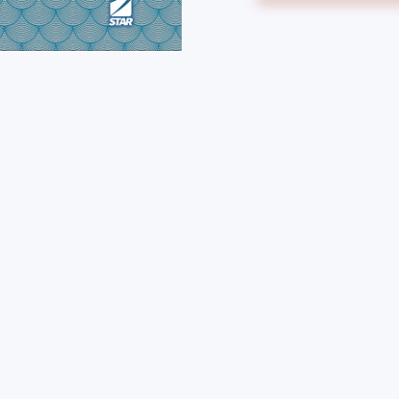
PESCATORE
TRIBUTE
EDITION
#6
quantità