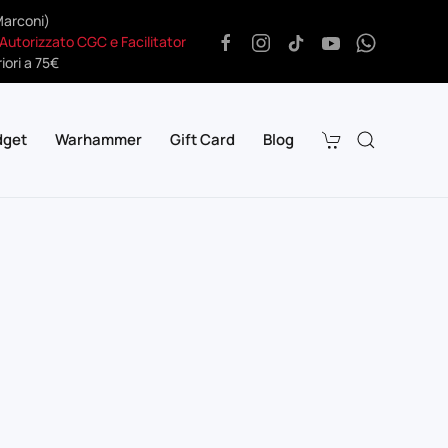
Marconi)
 Autorizzato CGC e Facilitator
iori a 75€
dget
Warhammer
Gift Card
Blog