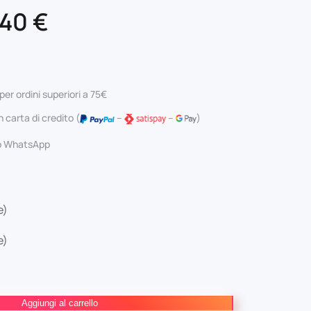
Il
,40
€
ezzo
prezzo
iginale
attuale
per ordini superiori a 75€
a:
è:
 carta di credito (
–
–
)
,00 €.
11,40 €.
 o WhatsApp
e)
e)
Aggiungi al carrello