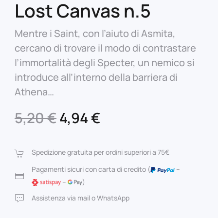
Lost Canvas n.5
Mentre i Saint, con l’aiuto di Asmita,
cercano di trovare il modo di contrastare
l’immortalità degli Specter, un nemico si
introduce all’interno della barriera di
Athena…
Il
Il
5,20
€
4,94
€
prezzo
prezzo
originale
attuale
Spedizione gratuita per ordini superiori a 75€
era:
è:
Pagamenti sicuri con carta di credito (
–
–
)
5,20 €.
4,94 €.
Assistenza via mail o WhatsApp