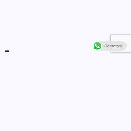
Contattaci
Descrizione
M
entre i Saint, con l’aiuto di Asmita, cercano di
trovare il modo di contrastare l’immortalità
degli Specter, un nemico si introduce all’interno della
barriera di Athena. Kagaho di Bennu è pronto a tutto per
il re degli inferi Hades, ma sul suo cammino trova il
possente Aldebaran di Taurus.