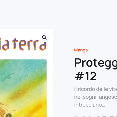
Manga
Proteggi
#12
Il ricordo delle v
nei sogni, angosce
intrecciano…