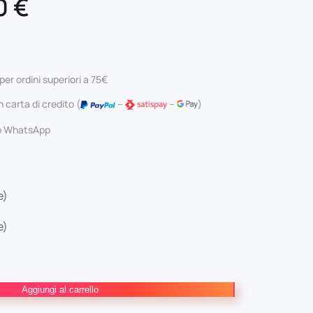
Il
0
€
zzo
prezzo
ginale
attuale
per ordini superiori a 75€
:
è:
 carta di credito (
–
–
)
0 €.
7,50 €.
 o WhatsApp
e)
e)
Aggiungi al carrello