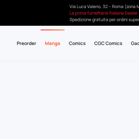
Via Luca Valerio, 32 – Roma (zona 
La prima fumetteria Italiana Dealer
Spedizione gratuita per ordini super
Preorder
Manga
Comics
CGC Comics
Ga