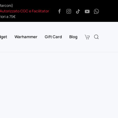
Marconi)
 Autorizzato CGC e Facilitator
iori a 75€
dget
Warhammer
Gift Card
Blog