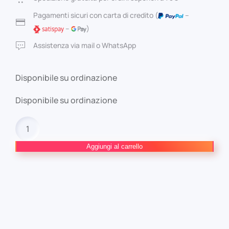
era:
è:
Pagamenti sicuri con carta di credito (
–
–
)
6,50 €.
6,17 €.
Assistenza via mail o WhatsApp
Disponibile su ordinazione
Disponibile su ordinazione
ONE
PIECE
QUIZ
Aggiungi al carrello
BOOK
#3
quantità