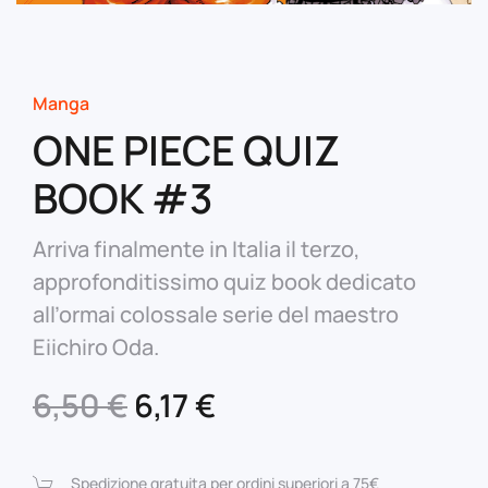
Manga
ONE PIECE QUIZ
BOOK #3
Arriva finalmente in Italia il terzo,
approfonditissimo quiz book dedicato
all’ormai colossale serie del maestro
Eiichiro Oda.
Il
Il
6,50
€
6,17
€
prezzo
prezzo
originale
attuale
Spedizione gratuita per ordini superiori a 75€