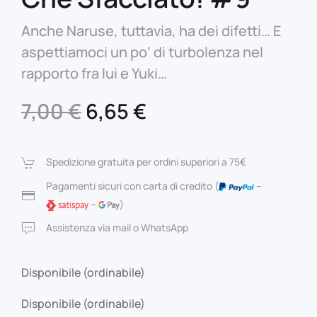
Anche Naruse, tuttavia, ha dei difetti… E
aspettiamoci un po’ di turbolenza nel
rapporto fra lui e Yuki…
Il
Il
7,00
€
6,65
€
prezzo
prezzo
originale
attuale
Spedizione gratuita per ordini superiori a 75€
era:
è:
Pagamenti sicuri con carta di credito (
–
–
)
7,00 €.
6,65 €.
Assistenza via mail o WhatsApp
Disponibile (ordinabile)
Disponibile (ordinabile)