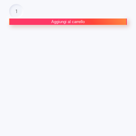
Namaikizakari
–
Ma
Aggiungi al carrello
Che
Sfacciato!
#9
quantità