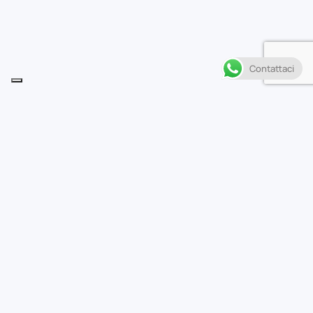
Contattaci
Descrizione
A
nche Naruse, tuttavia, ha dei difetti… E
aspettiamoci un po’ di turbolenza nel rapporto
fra lui e Yuki. Se poi ci mette lo zampino anche
Hakamada, eterno rivale di Naruse, il brutto tempo è
garantito!
Casa editrice
Planet Manga