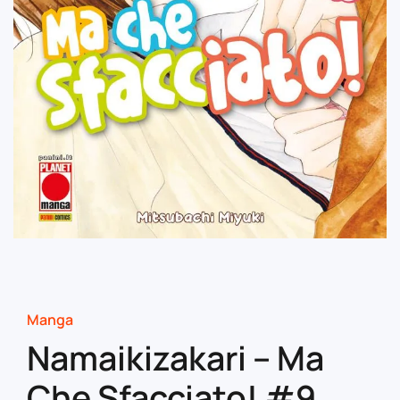
Manga
Namaikizakari – Ma
Che Sfacciato! #9