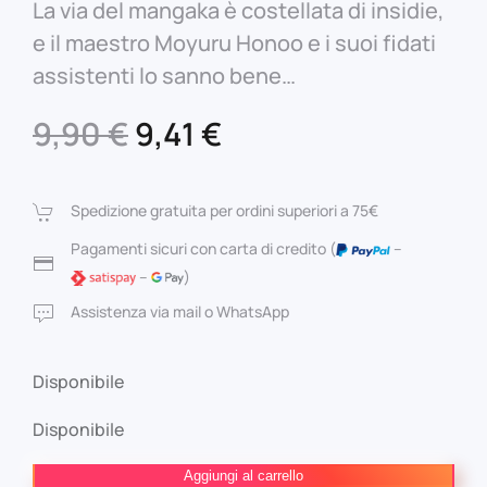
La via del mangaka è costellata di insidie,
e il maestro Moyuru Honoo e i suoi fidati
assistenti lo sanno bene…
Il
Il
9,90
€
9,41
€
prezzo
prezzo
originale
attuale
Spedizione gratuita per ordini superiori a 75€
era:
è:
Pagamenti sicuri con carta di credito (
–
–
)
9,90 €.
9,41 €.
Assistenza via mail o WhatsApp
Disponibile
Disponibile
MANGA
Aggiungi al carrello