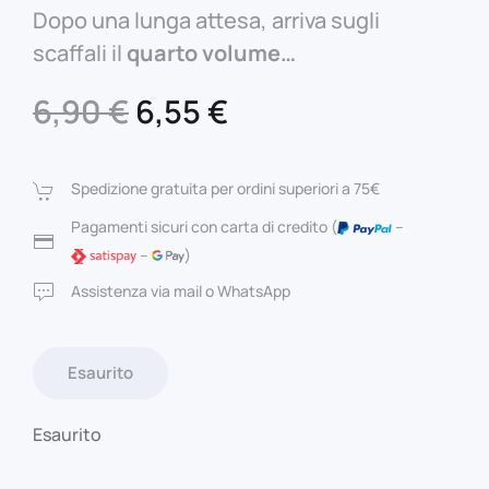
Dopo una lunga attesa, arriva sugli
scaffali il
quarto volume…
Il
Il
6,90
€
6,55
€
prezzo
prezzo
originale
attuale
Spedizione gratuita per ordini superiori a 75€
era:
è:
Pagamenti sicuri con carta di credito (
–
–
)
6,90 €.
6,55 €.
Assistenza via mail o WhatsApp
Esaurito
Esaurito