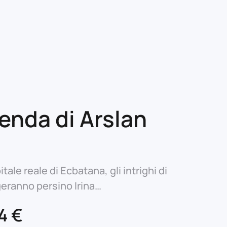
enda di Arslan
tale reale di Ecbatana, gli intrighi di
eranno persino Irina…
Il
94
€