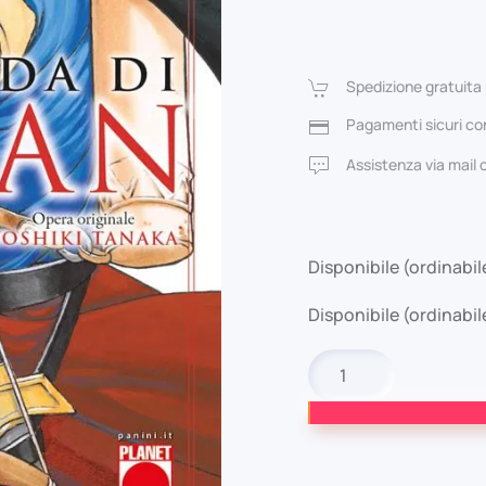
pre
ori
Spedizione gratuita 
era
Pagamenti sicuri con
5,2
Assistenza via mail
Disponibile (ordinabil
Disponibile (ordinabil
La
Leggenda
di
Arslan
#17