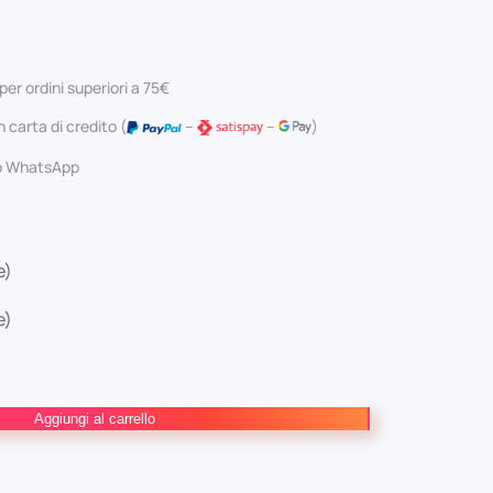
zzo
prezzo
ginale
attuale
per ordini superiori a 75€
:
è:
 carta di credito (
–
–
)
0 €.
4,94 €.
 o WhatsApp
e)
e)
Aggiungi al carrello