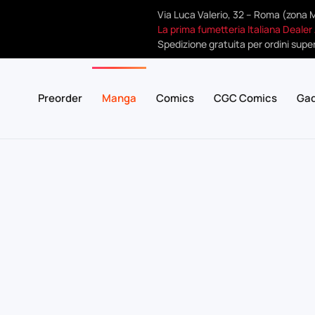
Via Luca Valerio, 32 – Roma (zona 
La prima fumetteria Italiana Dealer
Spedizione gratuita per ordini super
Preorder
Manga
Comics
CGC Comics
Ga