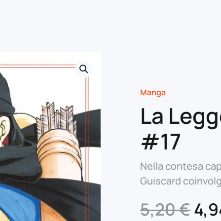
Manga
La Legg
#17
Nella contesa capi
Guiscard coinvolg
Il
5,20
€
4,