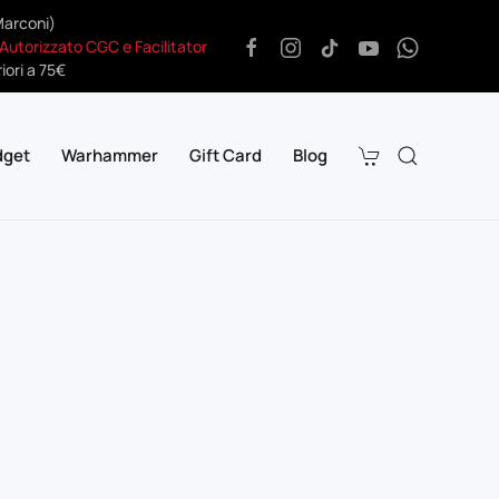
Marconi)
 Autorizzato CGC e Facilitator
iori a 75€
dget
Warhammer
Gift Card
Blog