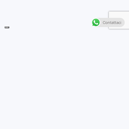
Contattaci
Descrizione
M
entre la nostra Nanami comincia lentamente a
prendere dimestichezza con la sua nuova vita,
la principessa numano Himemiko la invita nella sua
dimora e le presta uno splendido kimono ma a quale
scopo? A quanto pare, ha intuito che nel cuore della
ragazza si agita qualcosa e che ha a che fare proprio
con il suo servitore divino. come la prenderà Nanami?!