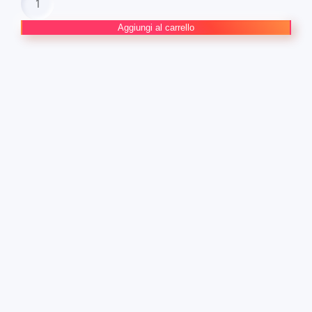
KISS
NEW
Aggiungi al carrello
EDITION
#2
quantità