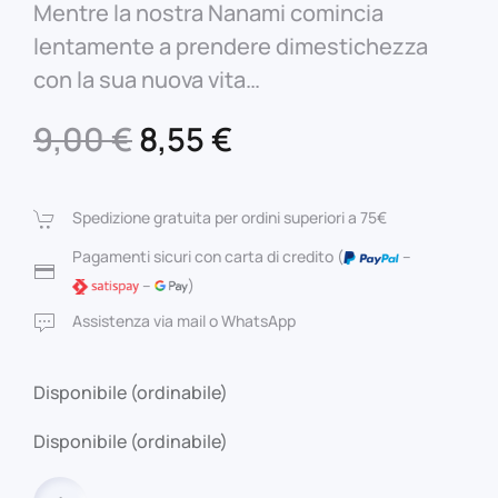
Mentre la nostra Nanami comincia
lentamente a prendere dimestichezza
con la sua nuova vita…
Il
Il
9,00
€
8,55
€
prezzo
prezzo
originale
attuale
Spedizione gratuita per ordini superiori a 75€
era:
è:
Pagamenti sicuri con carta di credito (
–
–
)
9,00 €.
8,55 €.
Assistenza via mail o WhatsApp
Disponibile (ordinabile)
Disponibile (ordinabile)
KAMISAMA