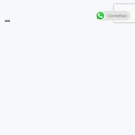
Contattaci
Descrizione
D
opo la sfida con Manaria nel “rituale d’amor”, la
relazione tra Rae e Claire fa un passo avanti. Nel
frattempo, all’Accademia stanno tutti pianificando le
prossime vacanze estive e Claire decide di andare nella
cittadina sul mare di Euclid, dove vivono i genitori di
Rae…
Casa editrice
Star Comics
Autore
Inori,Aonoshimo,Hanagata