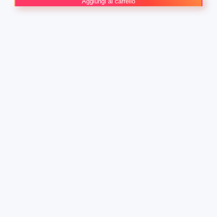
I’M
Aggiungi al carrello
IN
LOVE
WITH
THE
VILLAINESS
n.
6
quantità