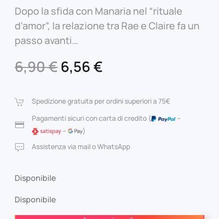
Dopo la sfida con Manaria nel “rituale
d’amor”, la relazione tra Rae e Claire fa un
passo avanti…
Il
Il
6,90
€
6,56
€
prezzo
prezzo
originale
attuale
Spedizione gratuita per ordini superiori a 75€
era:
è:
Pagamenti sicuri con carta di credito (
–
–
)
6,90 €.
6,56 €.
Assistenza via mail o WhatsApp
Disponibile
Disponibile