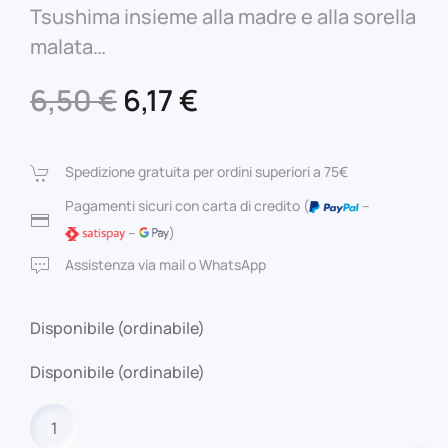
Tsushima insieme alla madre e alla sorella
malata…
Il
Il
6,50
€
6,17
€
prezzo
prezzo
originale
attuale
Spedizione gratuita per ordini superiori a 75€
era:
è:
Pagamenti sicuri con carta di credito (
–
–
)
6,50 €.
6,17 €.
Assistenza via mail o WhatsApp
Disponibile (ordinabile)
Disponibile (ordinabile)
GIGANTIS
n.