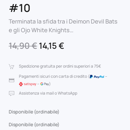
#10
Terminata la sfida tra i Deimon Devil Bats
e gli Ojo White Knights…
Il
Il
14,90
€
14,15
€
prezzo
prezzo
originale
attuale
Spedizione gratuita per ordini superiori a 75€
era:
è:
Pagamenti sicuri con carta di credito (
–
–
)
14,90 €.
14,15 €.
Assistenza via mail o WhatsApp
Disponibile (ordinabile)
Disponibile (ordinabile)