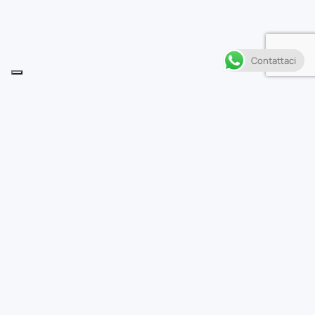
Contattaci
Descrizione
T
erminata la sfida tra i Deimon Devil Bats e gli Ojo
White Knights, attenzione rivolta al match che
vede i fortissimi Seibu Wild Gunmen di Kid e Riku
affrontare gli Hakushu Dinosaurs dello spietato (ed
enorme) Rikiya Gao.
Casa editrice
Planet Manga