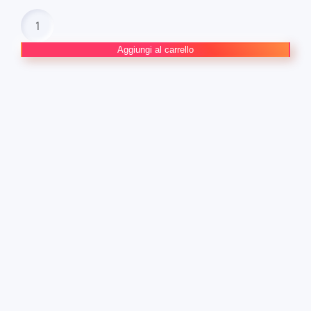
EYESHIELD21
–
COMPLETE
Aggiungi al carrello
EDITION
#10
quantità