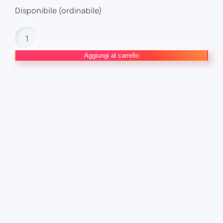
Disponibile (ordinabile)
EYESHIELD
21
COMPLETE
Aggiungi al carrello
EDITION
#11
quantità