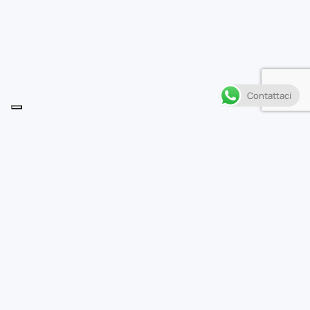
Contattaci
Descrizione
M
ancano meno di cinque minuti alla fine e il
punteggio è in parità. Il Christmas Bowl è a
portata di mano. Nessun giocatore è disposto a cedere
una sola yard agli avversari.Nemmeno Hiruma, in campo
nonostante l’infortunio!