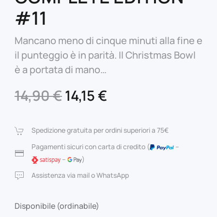
#11
Mancano meno di cinque minuti alla fine e
il punteggio è in parità. Il Christmas Bowl
è a portata di mano…
Il
Il
14,90
€
14,15
€
prezzo
prezzo
originale
attuale
Spedizione gratuita per ordini superiori a 75€
era:
è:
Pagamenti sicuri con carta di credito (
–
–
)
14,90 €.
14,15 €.
Assistenza via mail o WhatsApp
Disponibile (ordinabile)