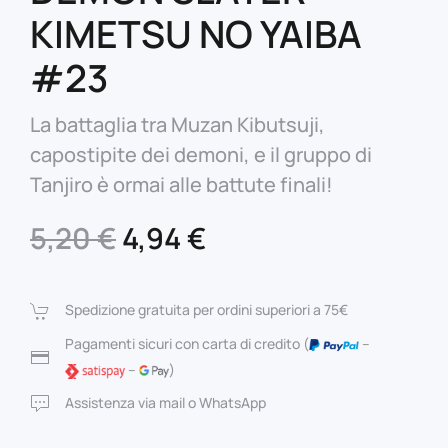
KIMETSU NO YAIBA
#23
La battaglia tra Muzan Kibutsuji,
capostipite dei demoni, e il gruppo di
Tanjiro è ormai alle battute finali!
Il
Il
5,20
€
4,94
€
prezzo
prezzo
originale
attuale
Spedizione gratuita per ordini superiori a 75€
era:
è:
Pagamenti sicuri con carta di credito (
–
–
)
5,20 €.
4,94 €.
Assistenza via mail o WhatsApp