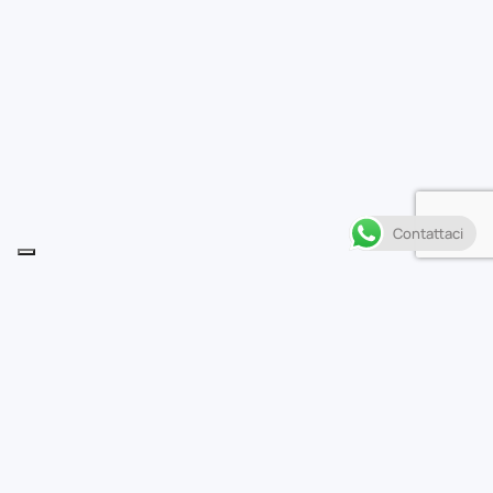
Contattaci
Descrizione
L
a battaglia tra Muzan Kibutsuji, capostipite dei
demoni, e il gruppo di Tanjiro è ormai alle battute
finali! Le quattro medicine somministrate da Tamayo a
costo della propria vita hanno indebolito Muzan e lo