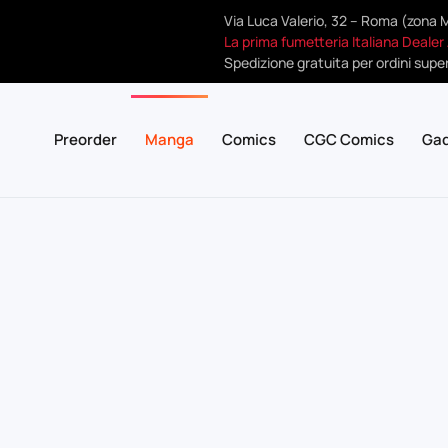
Via Luca Valerio, 32 – Roma (zona 
La prima fumetteria Italiana Dealer
Spedizione gratuita per ordini super
Preorder
Manga
Comics
CGC Comics
Ga