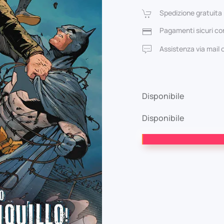
ori
Spedizione gratuita 
era
Pagamenti sicuri con
4,0
Assistenza via mail
Disponibile
Disponibile
Batman
e
Robin
26
quantità