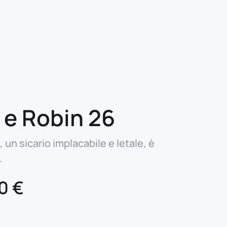
e Robin 26
 un sicario implacabile e letale, è
.
Il
80
€
zzo
prezzo