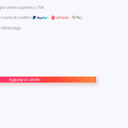
ginale
attuale
per ordini superiori a 75€
:
è:
 carta di credito (
–
–
)
0 €.
3,80 €.
 o WhatsApp
Aggiungi al carrello