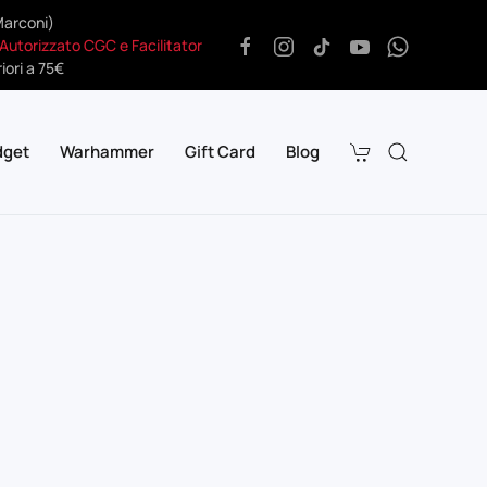
Marconi)
 Autorizzato CGC e Facilitator
iori a 75€
dget
Warhammer
Gift Card
Blog