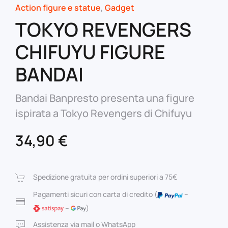
Action figure e statue
,
Gadget
TOKYO REVENGERS
CHIFUYU FIGURE
BANDAI
Bandai Banpresto presenta una figure
ispirata a Tokyo Revengers di Chifuyu
34,90
€
Spedizione gratuita per ordini superiori a 75€
Pagamenti sicuri con carta di credito (
–
–
)
Assistenza via mail o WhatsApp