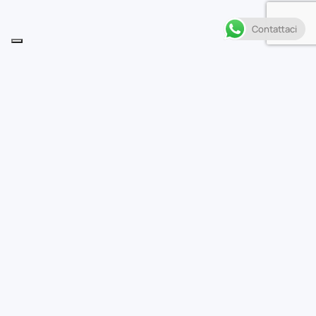
Contattaci
Descrizione
B
andai Banpresto presenta una figure in PVC
ispirata a Tokyo Revengers di Chifuyu, altezza 16
cm
bandai
,
banpresto
,
tokyorevengers
Potrebbe interessarti…