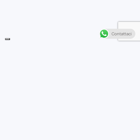
Contattaci
Descrizione
• Un’avvincente raccolta di racconti ambientati nel
futuro dell’Era di
Rivelazione!
• Carol Danvers è di nuovo Binary e gli Eroi più potenti
della Terra
sono gli X-Vengers!
• Tempesta e Rogue contro tutti! Cloak e Dagger come
non li avete