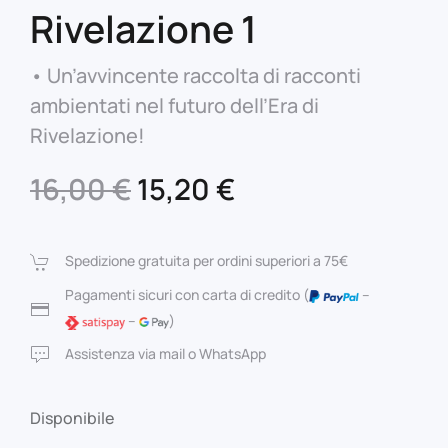
Rivelazione 1
• Un’avvincente raccolta di racconti
ambientati nel futuro dell’Era di
Rivelazione!
Il
Il
16,00
€
15,20
€
prezzo
prezzo
originale
attuale
Spedizione gratuita per ordini superiori a 75€
era:
è:
Pagamenti sicuri con carta di credito (
–
–
)
16,00 €.
15,20 €.
Assistenza via mail o WhatsApp
Disponibile