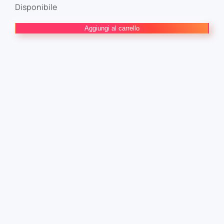
Disponibile
X-
Aggiungi al carrello
Men:
Il
Mondo
Di
Rivelazione
1
quantità