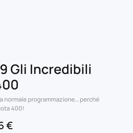
 Gli Incredibili
400
la normale programmazione… perché
uota 400!
Il
75
€