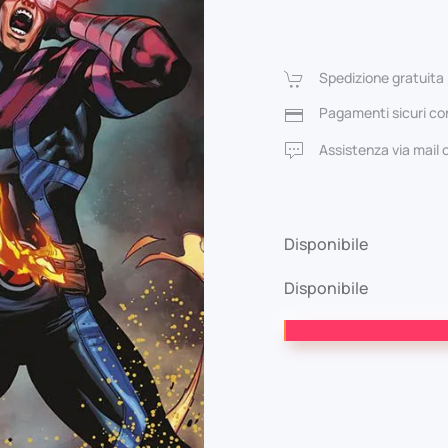
pr
ori
Spedizione gratuita 
era
Pagamenti sicuri con
5,0
Assistenza via mail
Disponibile
Disponibile
X-
Men
19
Gli
Incredibili