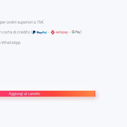
ezzo
prezzo
ginale
attuale
per ordini superiori a 75€
:
è:
 carta di credito (
–
–
)
0 €.
4,75 €.
 o WhatsApp
Aggiungi al carrello