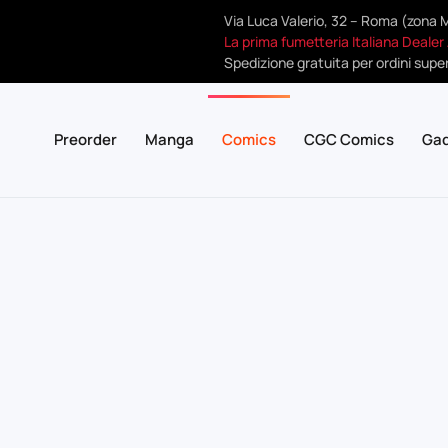
Via Luca Valerio, 32 – Roma (zona 
La prima fumetteria Italiana Dealer
Spedizione gratuita per ordini super
Preorder
Manga
Comics
CGC Comics
Ga