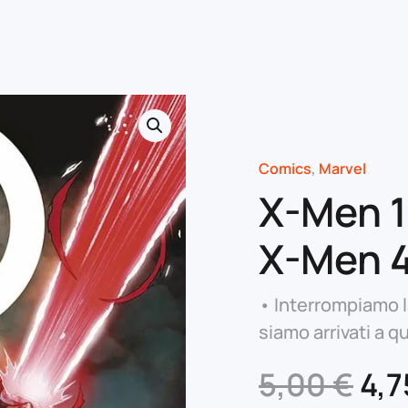
Comics
,
Marvel
X-Men 19
X-Men 
• Interrompiamo 
siamo arrivati a q
Il
5,00
€
4,