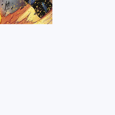
X-
Men
400
quantità