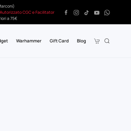
Marconi)
 Autorizzato CGC e Facilitator
iori a 75€
dget
Warhammer
Gift Card
Blog