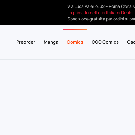
Via Luca Valerio, 32 – Roma (zona 
La prima fumetteria Italiana Dealer
Spedizione gratuita per ordini super
Preorder
Manga
Comics
CGC Comics
Ga