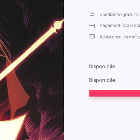
ori
Spedizione gratuita 
era
Pagamenti sicuri con
5,0
Assistenza via mail
Disponibile
Disponibile
Wonder
Woman
39
quantità