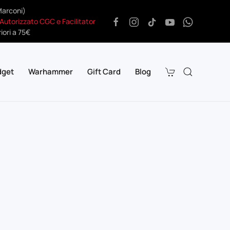
Marconi)
 Autorizzato CGC e Facilitator
iori a 75€
dget
Warhammer
Gift Card
Blog