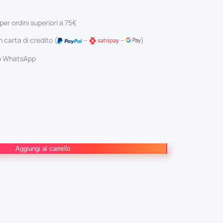
ginale
attuale
per ordini superiori a 75€
:
è:
 carta di credito (
–
–
)
0 €.
4,75 €.
 o WhatsApp
Aggiungi al carrello