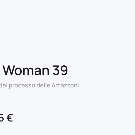
 Woman 39
 del processo delle Amazzoni…
Il
75
€
ezzo
prezzo