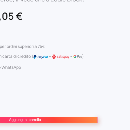
Il
,05
€
ezzo
prezzo
iginale
attuale
per ordini superiori a 75€
a:
è:
 carta di credito (
–
–
)
,00 €.
18,05 €.
 o WhatsApp
Aggiungi al carrello