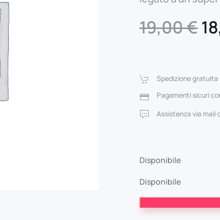
Il
19,00
€
18
pr
or
Spedizione gratuita 
er
Pagamenti sicuri con
19
Assistenza via mail
Disponibile
Disponibile
What
If