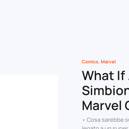
Comics
,
Marvel
What If
Simbio
Marvel 
• Cosa sarebbe su
legato a un super