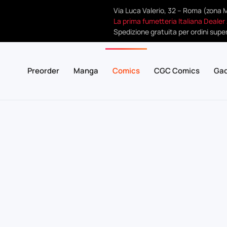
Via Luca Valerio, 32 – Roma (zona 
La prima fumetteria Italiana Dealer
Spedizione gratuita per ordini super
Preorder
Manga
Comics
CGC Comics
Ga