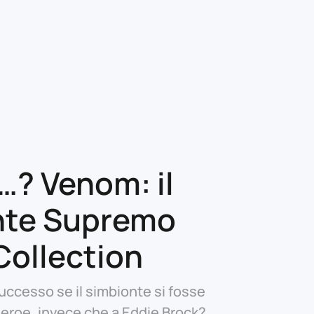
 …? Venom: il
nte Supremo
Collection
ccesso se il simbionte si fosse
 eroe, invece che a Eddie Brock?