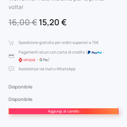
volta!
Il
Il
16,00
€
15,20
€
prezzo
prezzo
originale
attuale
Spedizione gratuita per ordini superiori a 75€
era:
è:
Pagamenti sicuri con carta di credito (
–
–
)
16,00 €.
15,20 €.
Assistenza via mail o WhatsApp
Disponibile
Disponibile
Weapon
Aggiungi al carrello
X-
Men: