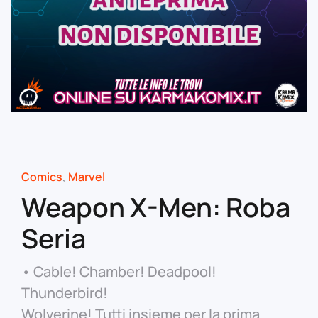
Comics
,
Marvel
Weapon X-Men: Roba
Seria
• Cable! Chamber! Deadpool!
Thunderbird!
Wolverine! Tutti insieme per la prima