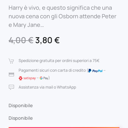
Harry è vivo, e questo significa che una
nuova cena con gli Osborn attende Peter
e Mary Jane…
Il
Il
4,00
€
3,80
€
prezzo
prezzo
originale
attuale
Spedizione gratuita per ordini superiori a 75€
era:
è:
Pagamenti sicuri con carta di credito (
–
–
)
4,00 €.
3,80 €.
Assistenza via mail o WhatsApp
Disponibile
Disponibile