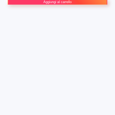
Ultimate
Aggiungi al carrello
Spider-
Man
20
quantità