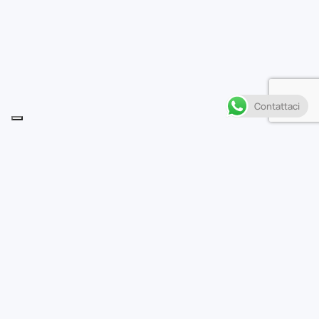
Contattaci
Descrizione
I
l più grande segreto dell’Impero è in mano a due
agenti doppiogiochisti dell’Alba Cremisi, pronti a
scambiarlo con l’Alleanza Ribelle per riceverne in cambio
un rifugio sicuro.
Ma l’Impero farà di tutto per riprendersi ciò che gli è
stato sottratto!