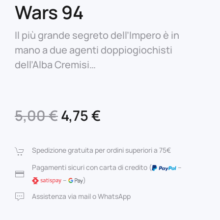
Wars 94
Il più grande segreto dell’Impero è in
mano a due agenti doppiogiochisti
dell’Alba Cremisi…
Il
Il
5,00
€
4,75
€
prezzo
prezzo
originale
attuale
Spedizione gratuita per ordini superiori a 75€
era:
è:
Pagamenti sicuri con carta di credito (
–
–
)
5,00 €.
4,75 €.
Assistenza via mail o WhatsApp