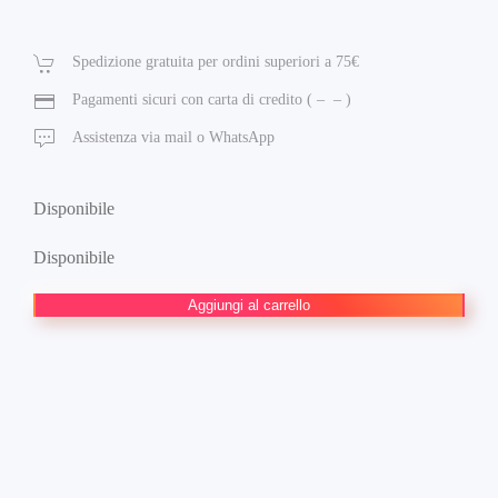
prezzo
prezzo
originale
attuale
Spedizione gratuita per ordini superiori a 75€
era:
è:
Pagamenti sicuri con carta di credito (
–
–
)
18,00 €.
17,10 €.
Assistenza via mail o WhatsApp
Disponibile
Disponibile
Sinister
Aggiungi al carrello
War:
Tutti
i
Nemici
di
Spider-
Man