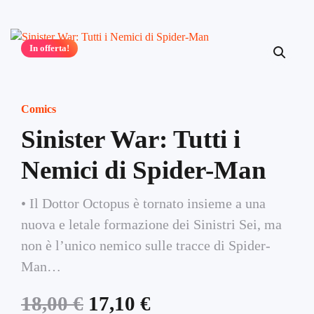
In offerta!
Comics
Sinister War: Tutti i
Nemici di Spider-Man
• Il Dottor Octopus è tornato insieme a una
nuova e letale formazione dei Sinistri Sei, ma
non è l’unico nemico sulle tracce di Spider-
Man…
Il
Il
18,00
€
17,10
€