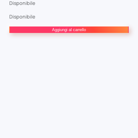
Disponibile
Disponibile
Scalped
Aggiungi al carrello
2
Casinò
Boogie
DC
Black
Label
Hits
quantità