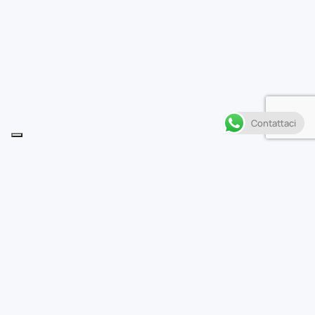
Contattaci
Descrizione
• Nella riserva indiana di Prairie Rose è giunto il giorno
che molti aspettavano: quello dell’inaugurazione di
Crazy Horse.
• Il lussuoso casinò è stato costruito sul sangue: il suo
proprietario, il boss del crimine Lincoln Red Crow, ha