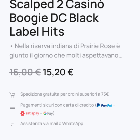
Scalped 2 Casinò
Boogie DC Black
Label Hits
• Nella riserva indiana di Prairie Rose è
giunto il giorno che molti aspettavano…
Il
Il
16,00
€
15,20
€
prezzo
prezzo
originale
attuale
Spedizione gratuita per ordini superiori a 75€
era:
è:
Pagamenti sicuri con carta di credito (
–
–
)
16,00 €.
15,20 €.
Assistenza via mail o WhatsApp