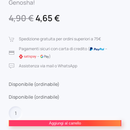
Genosha!
Il
Il
4,90
€
4,65
€
prezzo
prezzo
originale
attuale
Spedizione gratuita per ordini superiori a 75€
era:
è:
Pagamenti sicuri con carta di credito (
–
–
)
4,90 €.
4,65 €.
Assistenza via mail o WhatsApp
Disponibile (ordinabile)
Disponibile (ordinabile)
Marvel
Integrale
–
Aggiungi al carrello