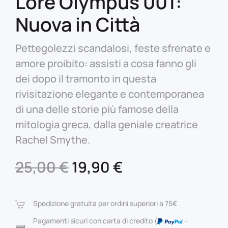
Lore Olympus 001:
Nuova in Città
Pettegolezzi scandalosi, feste sfrenate e
amore proibito: assisti a cosa fanno gli
dei dopo il tramonto in questa
rivisitazione elegante e contemporanea
di una delle storie più famose della
mitologia greca, dalla geniale creatrice
Rachel Smythe.
Il
Il
25,00
€
19,90
€
prezzo
prezzo
originale
attuale
Spedizione gratuita per ordini superiori a 75€
era:
è:
Pagamenti sicuri con carta di credito (
–