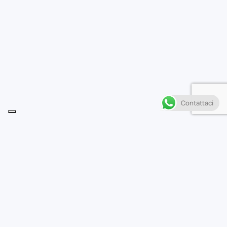
Contattaci
Descrizione
• Mentre i mutanti Gamma di tutto il mondo
scompaiono, il Soldato d’Inverno cerca Bruce
Banner per avere delle risposte… ma trova solo Hulk!
• Desiderosa di aiutare il suo punto di riferimento,