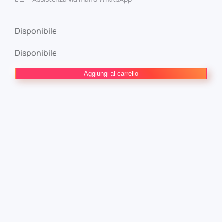
Disponibile
Disponibile
L'Incredibile
Aggiungi al carrello
Hulk
28
Hulk
e
i
Difensori
131
quantità