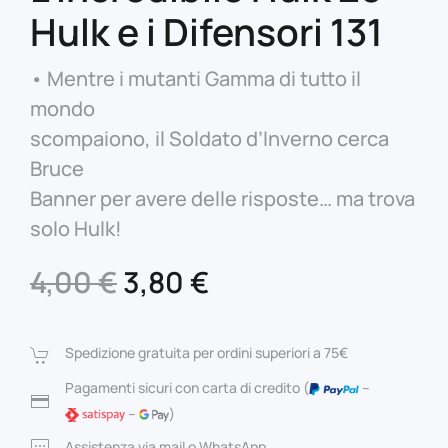
Hulk e i Difensori 131
• Mentre i mutanti Gamma di tutto il
mondo
scompaiono, il Soldato d’Inverno cerca
Bruce
Banner per avere delle risposte… ma trova
solo Hulk!
Il
Il
4,00
€
3,80
€
prezzo
prezzo
originale
attuale
Spedizione gratuita per ordini superiori a 75€
era:
è:
Pagamenti sicuri con carta di credito (
–
–
)
4,00 €.
3,80 €.
Assistenza via mail o WhatsApp