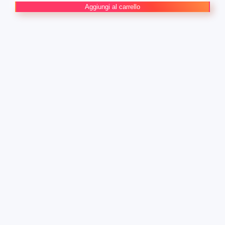
JLA:
Aggiungi al carrello
A
League
of
One
DC
Limited
Collector's
Edition
quantità