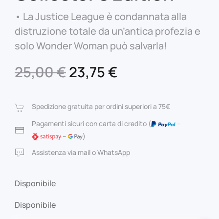
• La Justice League è condannata alla
distruzione totale da un’antica profezia e
solo Wonder Woman può salvarla!
Il
Il
25,00
€
23,75
€
prezzo
prezzo
originale
attuale
Spedizione gratuita per ordini superiori a 75€
era:
è:
Pagamenti sicuri con carta di credito (
–
–
)
25,00 €.
23,75 €.
Assistenza via mail o WhatsApp
Disponibile
Disponibile