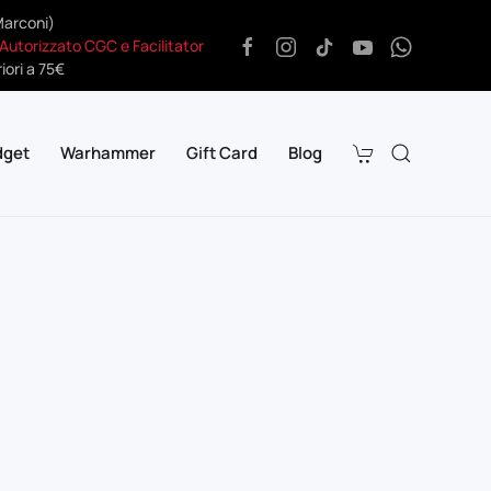
Marconi)
 Autorizzato CGC e Facilitator
iori a 75€
dget
Warhammer
Gift Card
Blog