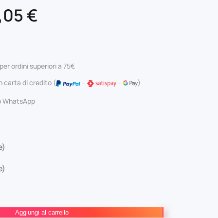
Il
,05
€
ezzo
prezzo
iginale
attuale
per ordini superiori a 75€
a:
è:
 carta di credito (
–
–
)
,00 €.
18,05 €.
 o WhatsApp
e)
e)
Aggiungi al carrello