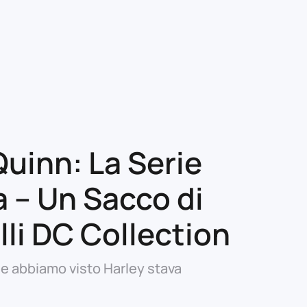
Quinn: La Serie
 – Un Sacco di
lli DC Collection
che abbiamo visto Harley stava