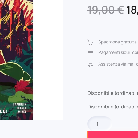
Il
19,00
€
18
pr
or
Spedizione gratuita 
er
Pagamenti sicuri con
19
Assistenza via mail
Disponibile (ordinabil
Disponibile (ordinabil
Harley
Quinn:
La