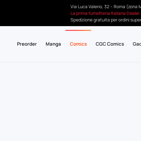
Via Luca Valerio, 32 – Roma (zona 
La prima fumetteria Italiana Dealer
Spedizione gratuita per ordini super
Preorder
Manga
Comics
CGC Comics
Ga