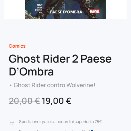
Comics
Ghost Rider 2 Paese
D’Ombra
• Ghost Rider contro Wolverine!
Il
Il
20,00
€
19,00
€
prezzo
prezzo
originale
attuale
Spedizione gratuita per ordini superiori a 75€