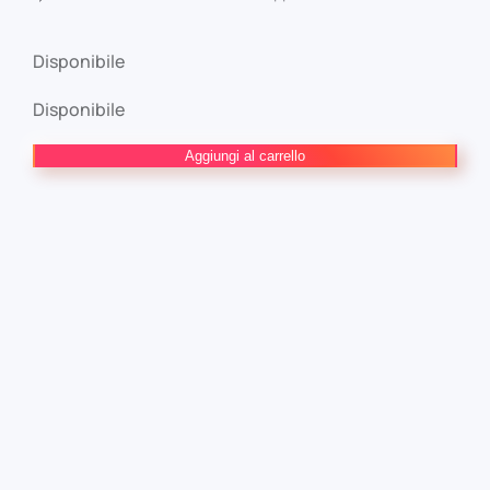
Disponibile
Disponibile
Flash:
Aggiungi al carrello
L'Uomo
più
Veloce
del
Mondo
DC
Evergreen
quantità