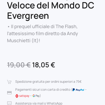
Veloce del Mondo DC
Evergreen
• Il prequel ufficiale di The Flash,
l’attesissimo film diretto da Andy
Muschietti (It)!
Il
Il
19,00
€
18,05
€
prezzo
prezzo
originale
attuale
Spedizione gratuita per ordini superiori a 75€
era:
è:
Pagamenti sicuri con carta di credito (
–
–
)
19,00 €.
18,05 €.
Assistenza via mail o WhatsApp