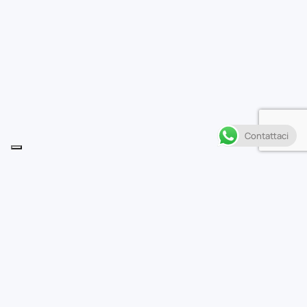
Contattaci
Descrizione
• Il prequel ufficiale di The Flash, l’attesissimo film
diretto da Andy Muschietti (It)!
• Dopo l’avventura con la Justice League, Barry è
determinato a diventare un vero eroe e chiede a Batman