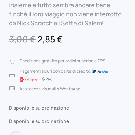
insieme e tutto sembra andare bene…
finché il loro viaggio non viene interrotto
da Nick Scratch e i Sette di Salem!
Il
Il
3,00
€
2,85
€
prezzo
prezzo
originale
attuale
Spedizione gratuita per ordini superiori a 75€
era:
è:
Pagamenti sicuri con carta di credito (
–
–
)
3,00 €.
2,85 €.
Assistenza via mail o WhatsApp
Disponibile su ordinazione
Disponibile su ordinazione
Fantastici