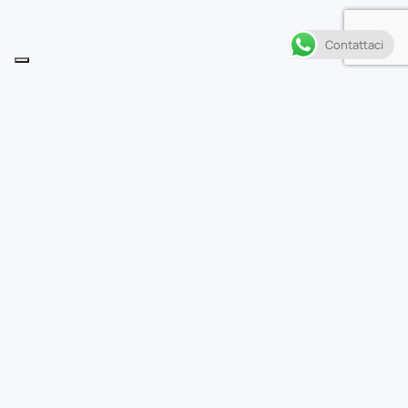
Contattaci
Descrizione
• I Fantastici Quattro sono di nuovo insieme e tutto
sembra andare bene… finché il loro viaggio non viene
interrotto da Nick Scratch e i Sette di Salem!
• Si scatena una battaglia magica per la sopravvivenza
e il Quartetto è destinato a perderla!
• La situazione sembra ormai disperata e senza via
d’uscita!
• L’ultima speranza è… un viaggio nell’ignoto!
Casa editrice
Marvel Comics, Panini Comics