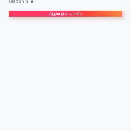
Disponibile
Fantastici
Aggiungi al carrello
Quattro
7
Il
Portale
Eterno
Marvel
Collection
quantità