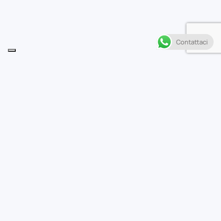
Contattaci
Descrizione
• Nuovi nemici, nuove uniformi e un grosso
cambiamento in vista!
• Il diabolico ritorno del Dottor Destino, più minaccioso
e potente che mai!
• Si è aperto un misterioso portale interdimensionale
proprio sopra Manhattan… ma cosa ne emergerà?
• Knull piomba su New York con un piano: legare a sé i
Fab Four tramite i simbionti!