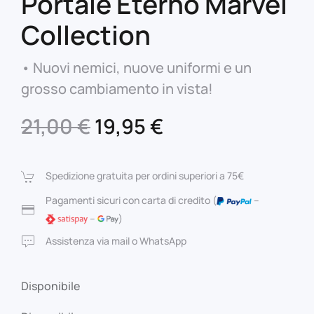
Portale Eterno Marvel
Collection
• Nuovi nemici, nuove uniformi e un
grosso cambiamento in vista!
Il
Il
21,00
€
19,95
€
prezzo
prezzo
originale
attuale
Spedizione gratuita per ordini superiori a 75€
era:
è:
Pagamenti sicuri con carta di credito (
–
–
)
21,00 €.
19,95 €.
Assistenza via mail o WhatsApp
Disponibile