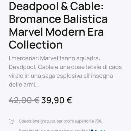
Deadpool & Cable:
Bromance Balistica
Marvel Modern Era
Collection
I mercenari Marvel fanno squadra:
Deadpool, Cable e una dose letale di caos
virale in una saga esplosiva all’insegna
delle armi…
Il
Il
42,00
€
39,90
€
prezzo
prezzo
originale
attuale
Spedizione gratuita per ordini superiori a 75€
Pagamenti sicuri con carta di credito (
–